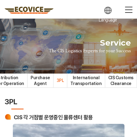
Language
Service
The CIS Logistics Experts for your Success
stribution
Purchase
International
CIS Customs
3PL
r Operation
Agent
Transportation
Clearance
3PL
CIS 각 거점별 운영중인 물류센터 활용