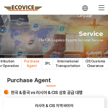
Language
Service
The CIS Logistics Experts for your Success
stribution
Purchase
International
CIS Customs
3PL
r Operation
Agent
Transportation
Clearance
Purchase Agent
한국 & 중국 vs 러시아 & CIS 상호 공급 대행
러시아 & CIS 지역 바이어